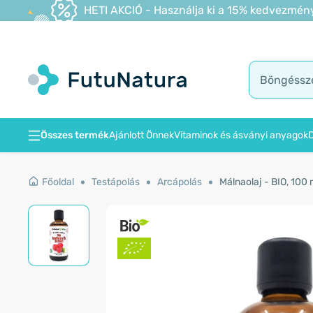
HETI AKCIÓ - Használja ki a 15% kedvezmény
Összes termék
Ajánlott Önnek
Vitaminok és ásványi anyagok
D
Főoldal
Testápolás
Arcápolás
Málnaolaj - BIO, 100 