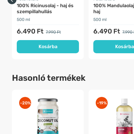
100% Ricinusolaj - haj és
100% Mandulaolaj
szempillahullás
haj
500 ml
500 ml
6.490 Ft
6.490 Ft
7.990 Ft
7.990 
Kosárba
Kosárba
Hasonló termékek
-20%
-19%