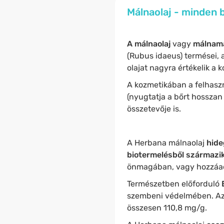
Málnaolaj - minden 
A málnaolaj
vagy
málnama
(Rubus idaeus) termései, 
olajat nagyra értékelik a 
A kozmetikában a felhasz
(nyugtatja a bőrt hosszan
összetevője is.
A Herbana málnaolaj
hide
biotermelésből származik
önmagában, vagy hozzáad
Természetben előforduló
E
szembeni védelmében. Az 
összesen 110,8 mg/g.