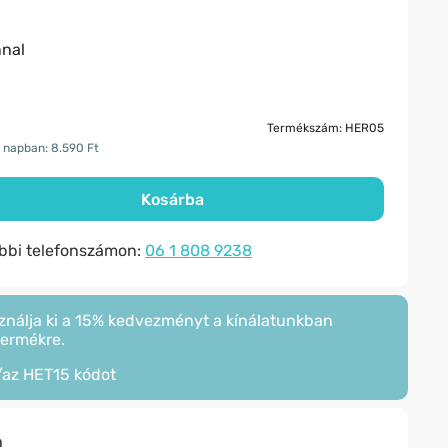
nnal
Termékszám: HER05
 napban: 8.590 Ft
Kosárba
ábbi telefonszámon:
06 1 808 9238
ználja ki a 15% kedvezményt a kínálatunkban
termékre.
/az
HET15
kódot
n