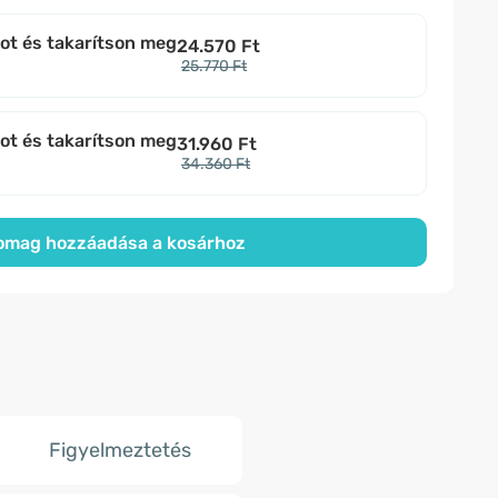
bot és takarítson meg
24.570 Ft
25.770 Ft
bot és takarítson meg
31.960 Ft
34.360 Ft
omag hozzáadása a kosárhoz
Figyelmeztetés