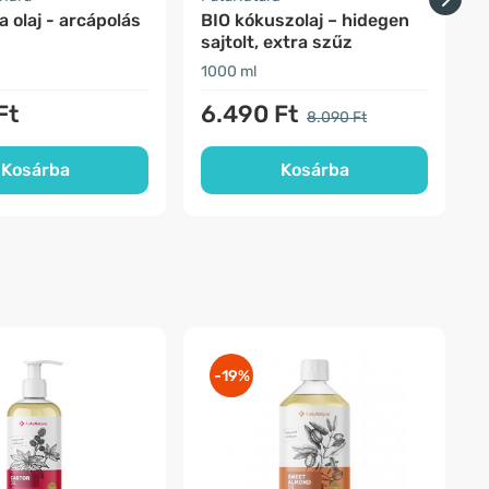
 olaj - arcápolás
BIO kókuszolaj – hidegen
S
sajtolt, extra szűz
v
1000 ml
2
Ft
6.490 Ft
8.090 Ft
Kosárba
Kosárba
-19%