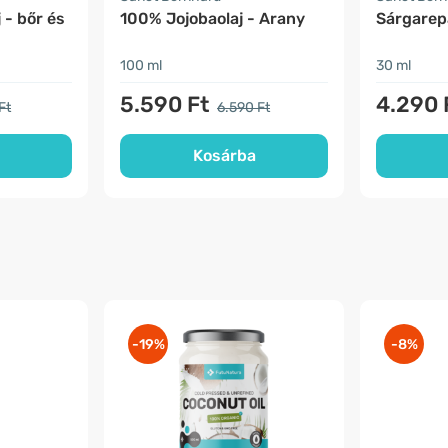
 - bőr és
100% Jojobaolaj - Arany
Sárgarepa
100 ml
30 ml
5.590 Ft
4.290 
Ft
6.590 Ft
Kosárba
-19%
-8%