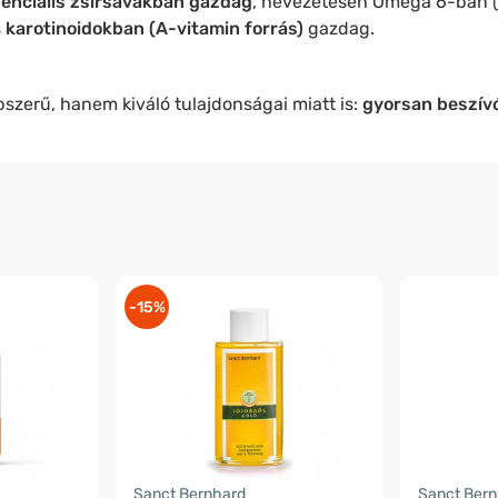
enciális zsírsavakban gazdag
, nevezetesen Omega 6-ban 
s
karotinoidokban (A-vitamin forrás)
gazdag.
zerű, hanem kiváló tulajdonságai miatt is:
gyorsan beszív
-15%
Sanct Bernhard
Sanct Ber