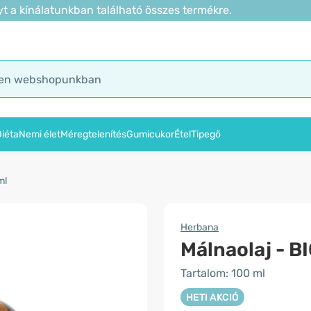
t a kínálatunkban található összes termékre.
iéta
Nemi élet
Méregtelenítés
Gumicukor
Étel
Tipegő
ml
Herbana
Málnaolaj - B
Tartalom: 100 ml
HETI AKCIÓ