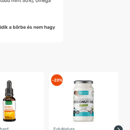
(több mint 50%), Omega
ódik a bőrbe és nem hagy
-20%
-
nhard
FutuNatura
F