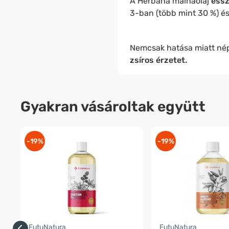
A Herbana málnaolaj
essz
3-ban (több mint 30 %) é
Nemcsak hatása miatt néps
zsíros érzetet.
Gyakran vásároltak együtt
-19%
-19%
FutuNatura
FutuNatura