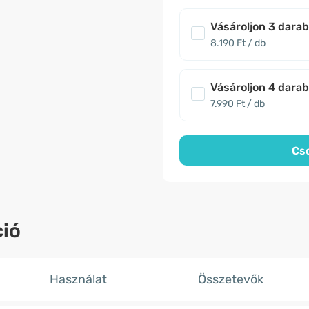
Vásároljon 3 dara
8.190 Ft / db
Vásároljon 4 dara
7.990 Ft / db
Cs
ió
Használat
Összetevők