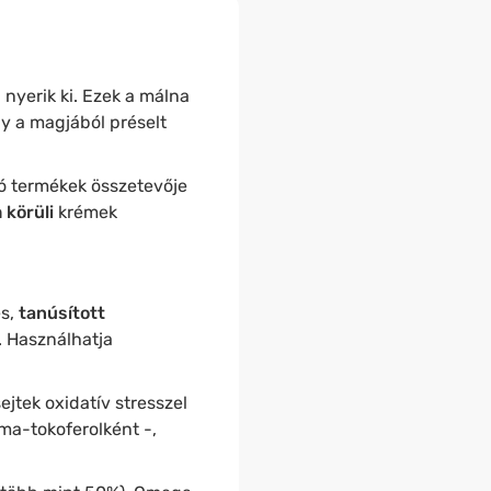
nyerik ki. Ezek a málna
y a magjából préselt
ó termékek összetevője
 körüli
krémek
s,
tanúsított
. Használhatja
ejtek oxidatív stresszel
ma-tokoferolként -,