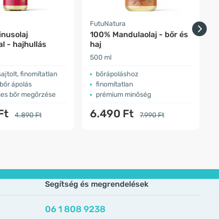
a
FutuNatura
F
inusolaj
100% Mandulaolaj - bőr és
l - hajhullás
haj
a
500 ml
3
ajtolt, finomítatlan
​bőrápoláshoz
jbőr ápolás
finomítatlan
es bőr megőrzése
prémium minőség
Ft
6.490 Ft
4.890 Ft
7.990 Ft
Segítség és megrendelések
06 1 808 9238