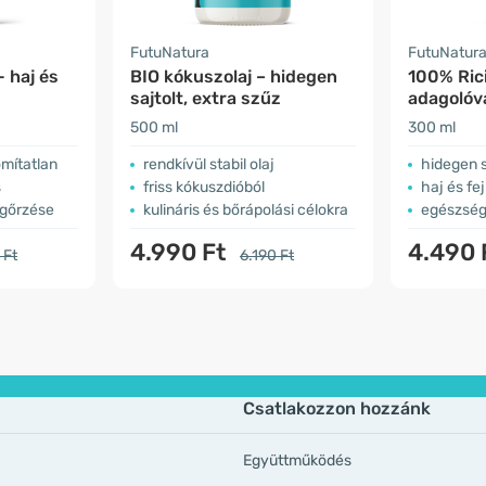
FutuNatura
FutuNatur
- haj és
BIO kókuszolaj – hidegen
100% Ric
sajtolt, extra szűz
adagolóva
500 ml
300 ml
omítatlan
rendkívül stabil olaj
hidegen s
s
friss kókuszdióból
haj és fe
gőrzése
kulináris és bőrápolási célokra
egészség
4.990 Ft
4.490 
 Ft
6.190 Ft
Csatlakozzon hozzánk
Együttműködés