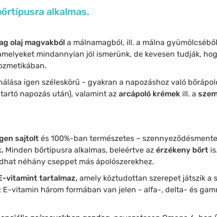
bőrtípusra alkalmas.
g olaj magvakból
a málnamagból, ill. a málna gyümölcséből 
amelyeket mindannyian jól ismerünk, de kevesen tudják, hog
kozmetikában.
nálása igen széleskörű - gyakran a napozáshoz való bőrápol
 tartó napozás után), valamint az
arcápoló krémek
ill. a
szem
gen sajtolt
és 100%-ban természetes – szennyeződésmente
.
Minden bőrtípusra alkalmas, beleértve az
érzékeny bőrt
is
hat néhány cseppet más ápolószerekhez.
-vitamint tartalmaz,
amely köztudottan szerepet játszik a s
E-vitamin három formában van jelen - alfa-, delta- és gam