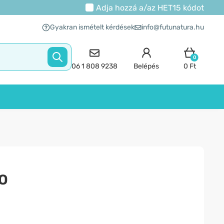
Adja hozzá a/az
HET15
kódot
Gyakran ismételt kérdések
info@futunatura.hu
0
06 1 808 9238
Belépés
0 Ft
IO