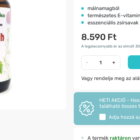
málnamagból
természetes E-vitami
esszenciális zsírsavak
8.590 Ft
A legalacsonyabb ár az elmúlt 30
-
+
Vagy rendelje meg az al
HETI AKCIÓ - Has
található összes 
Adja hozzá a
A termék
raktáron
va