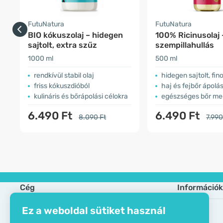
FutuNatura
FutuNatura
BIO kókuszolaj – hidegen
100% Ricinusolaj 
sajtolt, extra szűz
szempillahullás
1000 ml
500 ml
rendkívül stabil olaj
hidegen sajtolt, fin
friss kókuszdióból
haj és fejbőr ápolá
kulináris és bőrápolási célokra
egészséges bőr me
6.490 Ft
6.490 Ft
8.090 Ft
7.990
Cég
Információk
Ez a weboldal sütiket használ
Öko tanusítvány
Gyik