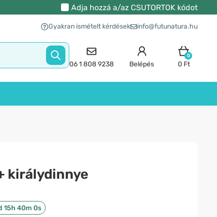
Adja hozzá a/az
CSUTORTOK
kódot
Gyakran ismételt kérdések
info@futunatura.hu
0
06 1 808 9238
Belépés
0 Ft
 királydinnye
d 15h 40m 0s