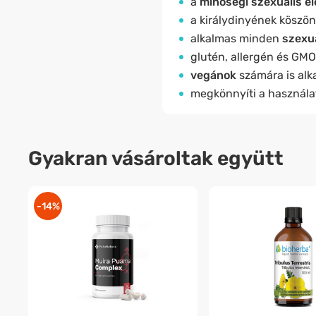
a
minőségi szexuális é
a királydinyének köszö
alkalmas minden
szexuá
glutén, allergén és GM
vegánok
számára is alk
megkönnyíti a használa
Gyakran vásároltak együtt
-14%