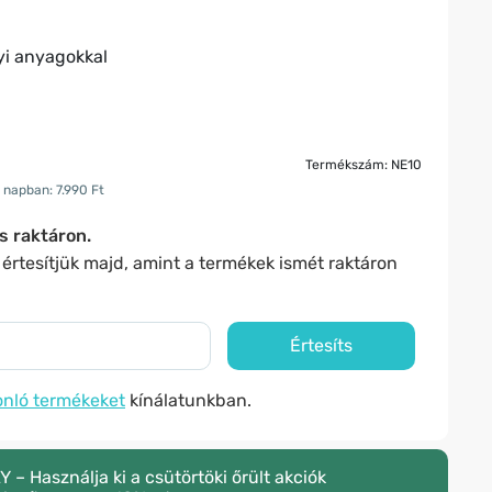
yi anyagokkal
Termékszám: NE10
 napban: 7.990 Ft
s raktáron.
s értesítjük majd, amint a termékek ismét raktáron
Értesíts
nló termékeket
kínálatunkban.
 Használja ki a csütörtöki őrült akciók