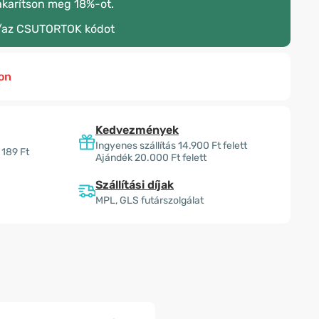
akarítson meg 18%-ot.
/az
CSUTORTOK
kódot
on
Kedvezmények
Ingyenes szállítás 14.900 Ft felett
 189 Ft
Ajándék 20.000 Ft felett
Szállítási díjak
MPL, GLS futárszolgálat