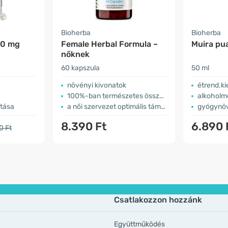
Bioherba
Bioherba
00 mg
Female Herbal Formula –
Muira pu
nőknek
60 kapszula
50 ml
növényi kivonatok
étrend.ki
100%-ban természetes összetevők
alkoholm
atása
a női szervezet optimális támogatására
gyógynöv
8.390 Ft
6.890 
0 Ft
Csatlakozzon hozzánk
Együttműködés