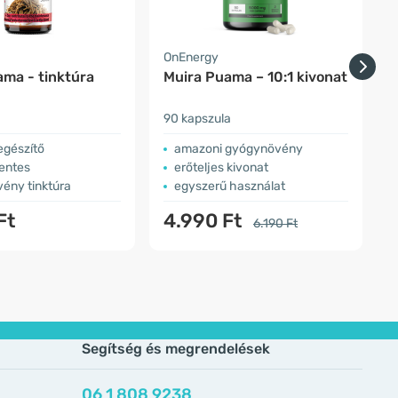
OnEnergy
E
ama - tinktúra
Muira Puama – 10:1 kivonat
90 kapszula
ö
egészítő
amazoni gyógynövény
entes
erőteljes kivonat
ény tinktúra
egyszerű használat
Ft
4.990 Ft
6.190 Ft
Segítség és megrendelések
06 1 808 9238