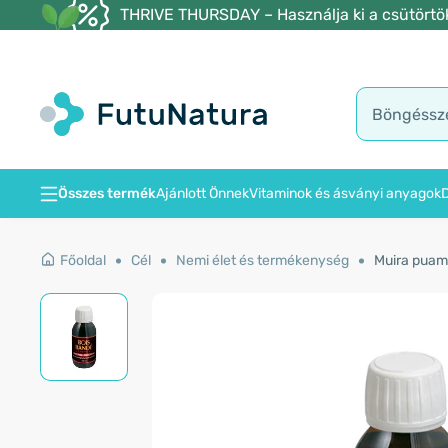
THRIVE THURSDAY – Használja ki a csütörtöki
Összes termék
Ajánlott Önnek
Vitaminok és ásványi anyagok
D
Főoldal
Cél
Nemi élet és termékenység
Muira puama