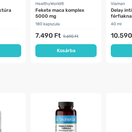
HealthyWorld®
Viaman
nktúra
Fekete maca komplex
Delay int
5000 mg
férfiakna
180 kapszula
40 ml
7.490 Ft
10.590
9.690 Ft
Kosárba