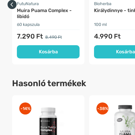
FutuNatura
Bioherba
Muira Puama Complex -
Királydinnye - ti
libidó
60 kapszula
100 ml
7.290 Ft
4.990 Ft
8.490 Ft
Kosárba
Kosárba
Hasonló termékek
-14%
-38%