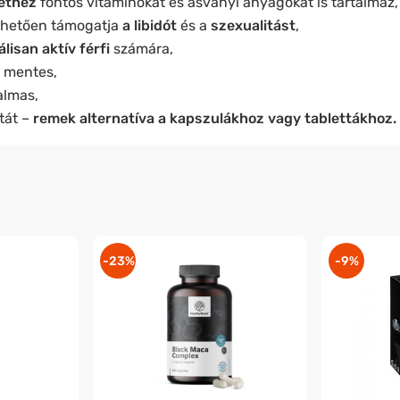
lethez
fontos vitaminokat és ásványi anyagokat is tartalmaz,
nhetően támogatja
a libidót
és a
szexualitást
,
lisan aktív férfi
számára,
O mentes,
almas,
tát –
remek alternatíva a kapszulákhoz vagy tablettákhoz.
-23%
-9%