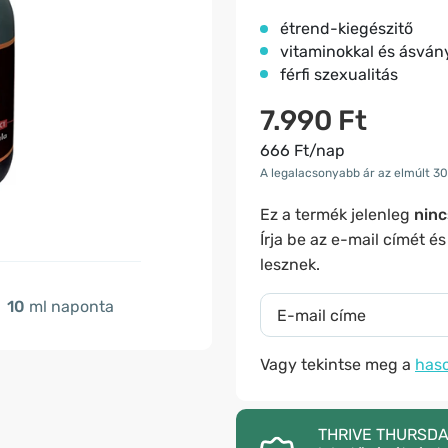
étrend-kiegészitő
vitaminokkal és ásván
férfi szexualitás
7.990 Ft
666 Ft/nap
A legalacsonyabb ár az elmúlt 30
Ez a termék jelenleg
ninc
Írja be az e-mail címét é
lesznek.
10
ml naponta
Vagy tekintse meg a
haso
THRIVE THURSDAY –