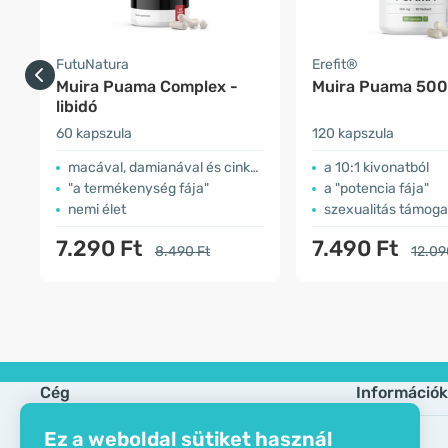
FutuNatura
Erefit®
Muira Puama Complex -
Muira Puama 50
libidó
60 kapszula
120 kapszula
macával, damianával és cinkkel
a 10:1 kivonatból
"​a termékenység fája"
a "potencia fája"
nemi élet
szexualitás támog
7.290 Ft
7.490 Ft
8.490 Ft
12.09
Cég
Információk
Ez a weboldal sütiket használ
Öko tanusítvány
Gyik