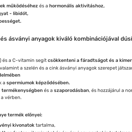
vek működéséhez
és a
hormonális aktivitáshoz,
yat - libidót,
pességet.
és ásványi anyagok kiváló kombinációjával dúsí
) és a C-vitamin segít
csökkenteni a fáradtságot és a kimer
 valamint a szelén és a cink ásványi anyagok szerepet játsz
édelmében
k a
spermiumok képződésében.
a
termékenységben
és a
szaporodásban
, és hozzájárul a no
a vérben.
nye termék előnyei:
vényi kivonatok
tartalma,