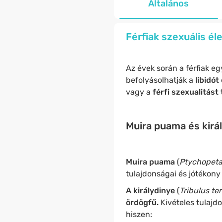
Általános
Férfiak szexuális él
Az évek során a férfiak eg
befolyásolhatják a
libidót 
vagy a
férfi szexualitás
Muira puama és kirá
Muira puama
(
Ptychopeta
tulajdonságai és jótékony
A királydinye
(
Tribulus ter
ördögfű.
Kivételes tulaj
hiszen: