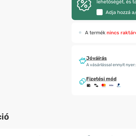
lehetőségét, és t
Adja hozzá a
A termék
nincs raktár
Jóváírás
A vásárlással ennyit nyer:
Fizetési mód
ió