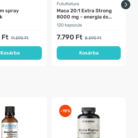
FutuNatura
F
im spray
Maca 20:1 Extra Strong
k
8000 mg - energia és
szexuális erő
120 kapszula
3
 Ft
7.790 Ft
11.590 Ft
8.590 Ft
Kosárba
Kosárba
-19%