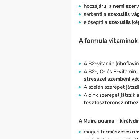
hozzájárul a
nemi szer
serkenti a
szexuális vág
elősegíti a
szexuális ké
A formula vitaminok 
A B2-vitamin (riboflavin
A B2-, C- és E-vitamin,
stresszel szembeni v
A szelén szerepet játszi
A cink szerepet játszik 
tesztoszteronszinthez
A Muira puama + királydi
magas
természetes nö