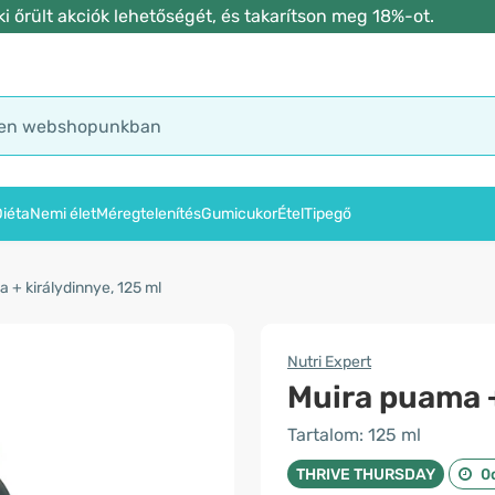
 őrült akciók lehetőségét, és takarítson meg 18%-ot.
iéta
Nemi élet
Méregtelenítés
Gumicukor
Étel
Tipegő
 + királydinnye, 125 ml
Nutri Expert
Muira puama +
Tartalom: 125 ml
THRIVE THURSDAY
0