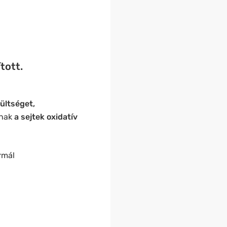
tott.
ültséget,
anak
a sejtek oxidatív
rmál