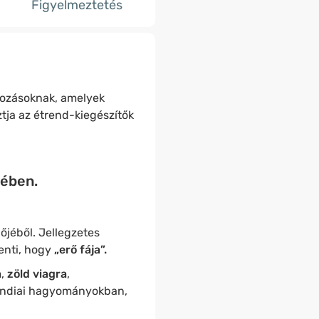
Figyelmeztetés
ltozásoknak, amelyek
ztja az étrend-kiegészítők
kében.
jéből. Jellegzetes
enti, hogy
„erő fája”.
a
,
zöld viagra
,
 indiai hagyományokban,