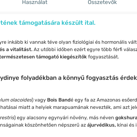
Használat
Összetevők
etének támogatására készült ital.
yre inkább ki vannak téve olyan fiziológiai és hormonális vá
és a vitalitást.
Az utóbbi időben ezért egyre több férfi válas
t természetesen támogató kiegészítők
fogyasztását.
lydinye folyadékban a könnyű fogyasztás érde
lum olacoides
) vagy
Bois Band
é egy fa az Amazonas esőerdő
 hatásai miatt a helyiek marapuamának nevezték, ami azt jel
restris
) egy alacsony egynyári növény, más néven
gokshur
donságainak köszönhetően népszerű az
ájurvédikus,
kínai és