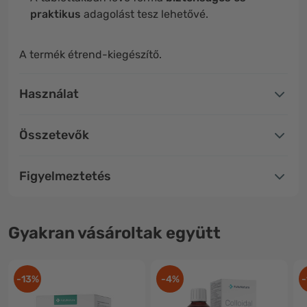
praktikus
adagolást tesz lehetővé.
A termék étrend-kiegészítő.
Használat
Összetevők
Figyelmeztetés
Gyakran vásároltak együtt
-13%
-4%
-