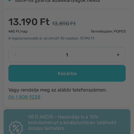
100%-os gyanta adalékanyagok nélkül
13.190 Ft
13.890 Ft
440 Ft/nap
Termékszám: POP03
A legalacsonyabb ár az elmúlt 30 napban: 13.190 Ft
-
+
Kosárba
Vagy rendelje meg az alábbi telefonszámon:
06 1 808 9238
HETI AKCIÓ - Használja ki a 15%
kedvezményt a kínálatunkban található
összes termékre.