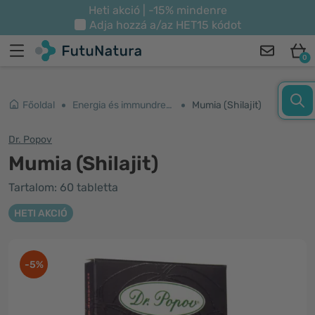
Heti akció | -15% mindenre
Adja hozzá a/az
HET15
kódot
0
Főoldal
Energia és immundrendszer
Mumia (Shilajit)
Dr. Popov
Mumia (Shilajit)
Tartalom: 60 tabletta
HETI AKCIÓ
-5%