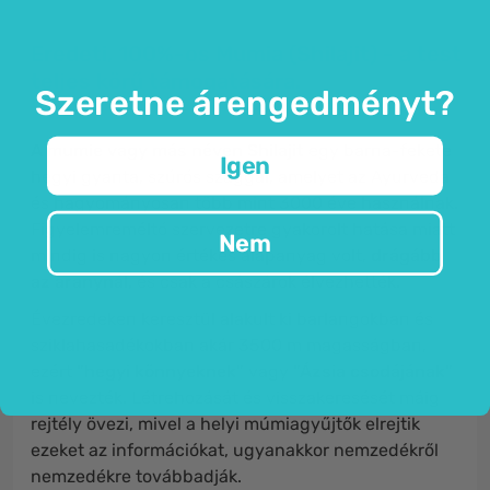
Eredeti, 100%-os Mumia (Shilajit) - a test
teljes körű támogatására.
Szeretne árengedményt?
A mumie vagy más néven Shilajit
egy barna-fekete
Igen
hegyi gyanta, szúrós szaggal, amelyet az Ayurveda
és hagyományosan több mint 3000 éve használnak.
Figyelemreméltó szervezetre gyakorolt ​​hatása miatt
Nem
mindig is nagyon értékes alapanyag volt,
drágább
az aranynál,
és csak a császárok élvezhették.
Évezredeken keresztül alakult ki barlangokban és
sziklahasadékokban akár 3500 m magasságban,
ezért
"hegyi könnyeknek"
vagy
"Ázsia csodájának"
is nevezték. Létrehozását és visszakeresését máig
rejtély övezi, mivel a helyi múmiagyűjtők elrejtik
ezeket az információkat, ugyanakkor nemzedékről
nemzedékre továbbadják.