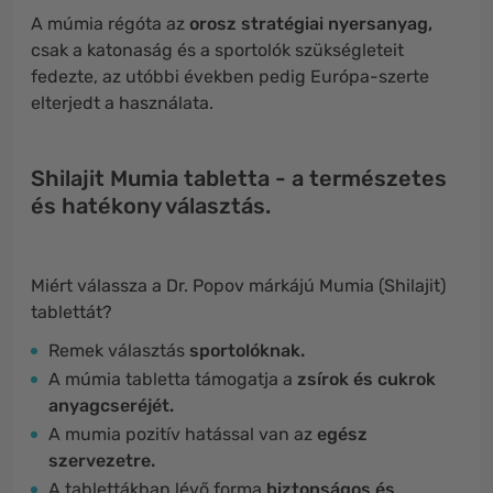
A múmia régóta az
orosz stratégiai nyersanyag,
csak a katonaság és a sportolók szükségleteit
fedezte, az utóbbi években pedig Európa-szerte
elterjedt a használata.
Shilajit Mumia tabletta - a természetes
és hatékony választás.
Miért válassza a Dr. Popov márkájú Mumia (Shilajit)
tablettát?
Remek választás
sportolóknak.
A múmia tabletta támogatja a
zsírok és cukrok
anyagcseréjét.
A mumia pozitív hatással van az
egész
szervezetre.
A tablettákban lévő forma
biztonságos és