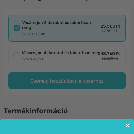
Vásároljon 2 darabot és takarítson
25.580 Ft
meg
27.780 Ft
12.790 Ft / db
Vásároljon 4 darabot és takarítson meg
48.760 Ft
55.560 Ft
12.190 Ft / db
Csomag hozzáadása a kosárhoz
Termékinformáció
Általános