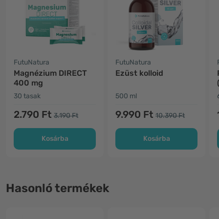
FutuNatura
FutuNatura
Magnézium DIRECT
Ezüst kolloid
400 mg
30 tasak
500 ml
2.790 Ft
9.990 Ft
3.190 Ft
10.390 Ft
Kosárba
Kosárba
Hasonló termékek