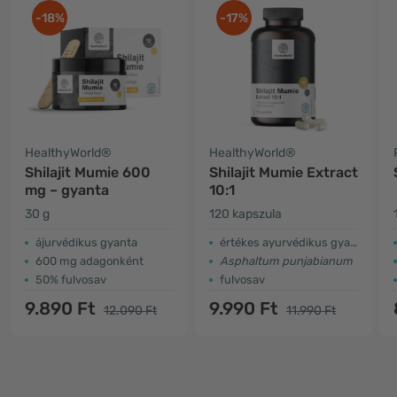
-18%
-17%
HealthyWorld®
HealthyWorld®
Shilajit Mumie 600
Shilajit Mumie Extract
mg – gyanta
10:1
30 g
120 kapszula
ájurvédikus gyanta
értékes ayurvédikus gyanta
600 mg adagonként
Asphaltum punjabianum
50% fulvosav
fulvosav
9.890 Ft
9.990 Ft
12.090 Ft
11.990 Ft