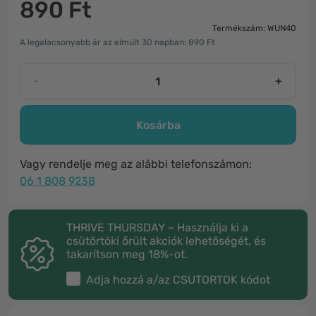
890 Ft
Termékszám: WUN40
A legalacsonyabb ár az elmúlt 30 napban: 890 Ft
-
+
Kosárba
Vagy rendelje meg az alábbi telefonszámon:
06 1 808 9238
THRIVE THURSDAY – Használja ki a
csütörtöki őrült akciók lehetőségét, és
takarítson meg 18%-ot.
Adja hozzá a/az
CSUTORTOK
kódot