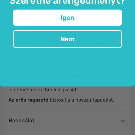
Szeretne árengedményt?
Vízálló tapaszok, amelyek lehetővé
teszik a bőr lélegzését és nem tapadnak
Igen
a sebhez.
Nem
A Wundmed nagy tapasz
vízálló
és kisebb sérülések
vagy vágások kezelésére alkalmas.
A géz nemszőtt anyagból készül, és
nem tapad a
sebhez, így a tapasz eltávolítása könnyű és
fájdalommentes.
A tapasz
légáteresztő,
a
mikroperforált anyagnak köszönhetően, és így
lehetővé teszi a bőr lélegzését.
Az erős ragasztó
biztosítja a hosszú tapadást.
Használat