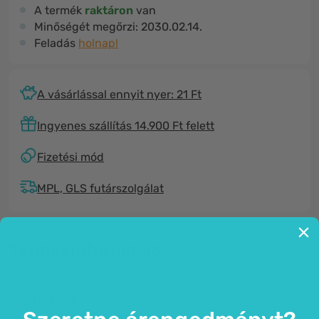
A termék
raktáron
van
Minőségét megőrzi:
2030.02.14.
Feladás
holnap!
A vásárlással ennyit nyer: 21 Ft
Ingyenes szállítás 14.900 Ft felett
Fizetési mód
MPL, GLS futárszolgálat
Termékinformáció
Általános