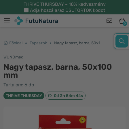
THRIVE THURSDAY – 18% kedvezmény
Adja hozzá a/az
CSUTORTOK
kódot
0
Főoldal
Tapaszok
Nagy tapasz, barna, 50x100 mm
WUNDmed
Nagy tapasz, barna, 50x100
mm
Tartalom: 6 db
THRIVE THURSDAY
0d 3h 54m 43s