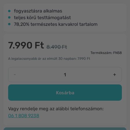
​fogyasztásra alkalmas
teljes körű testtámogatást
78,20% természetes karvakrol tartalom
7.990 Ft
8.490 Ft
Termékszám: FN58
A legalacsonyabb ár az elmúlt 30 napban: 7.990 Ft
-
+
Kosárba
Vagy rendelje meg az alábbi telefonszámon:
06 1 808 9238