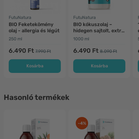
FutuNatura
FutuNatura
BIO Feketekömény
BIO kókuszolaj –
olaj - allergia és légút
hidegen sajtolt, extra
szűz
250 ml
1000 ml
6.490 Ft
6.490 Ft
7.990 Ft
8.090 Ft
Kosárba
Kosárba
Hasonló termékek
-4%