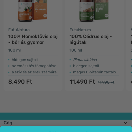
FutuNatura
FutuNatura
100% Homoktövis olaj
100% Cédrus olaj -
- bőr és gyomor
légútak
100 ml
100 ml
hidegen sajtolt
Pinus sibirica
az emésztés támogatása
hidegen sajtolt
a szív és az erek számára
magas E-vitamin tartalom
8.490 Ft
11.490 Ft
11.990 Ft
Cég
Információk