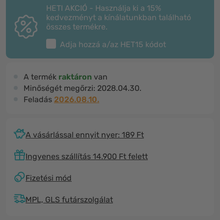
HETI AKCIÓ - Használja ki a 15%
kedvezményt a kínálatunkban található
összes termékre.
Adja hozzá a/az
HET15
kódot
A termék
raktáron
van
Minőségét megőrzi:
2028.04.30.
Feladás
2026.08.10.
A vásárlással ennyit nyer: 189 Ft
Ingyenes szállítás 14.900 Ft felett
Fizetési mód
MPL, GLS futárszolgálat