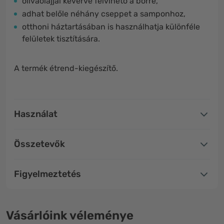
olívaolajjal keverve felvihető a bőrre,
adhat belőle néhány cseppet a samponhoz,
otthoni háztartásában is használhatja különféle
felületek tisztítására.
A termék étrend-kiegészítő.
Használat
Összetevők
Figyelmeztetés
Vásárlóink véleménye