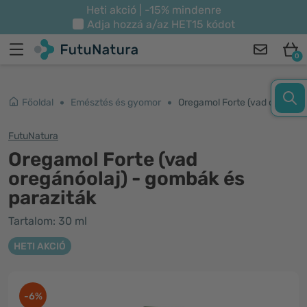
Heti akció | -15% mindenre
Adja hozzá a/az
HET15
kódot
0
Főoldal
Emésztés és gyomor
Oregamol Forte (vad oregánóolaj) - gombák és paraziták
FutuNatura
Oregamol Forte (vad
oregánóolaj) - gombák és
paraziták
Tartalom: 30 ml
HETI AKCIÓ
-6%