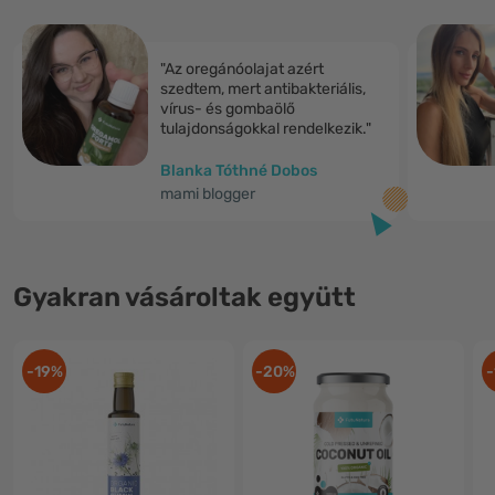
"Az oregánóolajat azért
szedtem, mert antibakteriális,
vírus- és gombaölő
tulajdonságokkal rendelkezik."
Blanka Tóthné Dobos
mami blogger
Gyakran vásároltak együtt
-19%
-20%
-