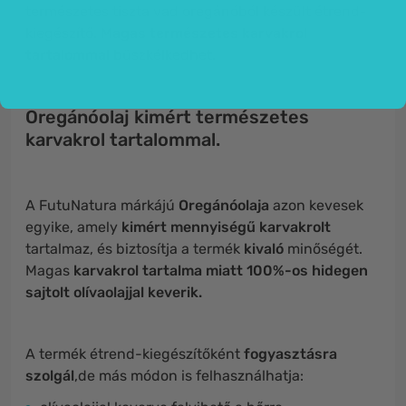
természetes tiszta vad oregánóból készült étrend-
kiegészítő.
Magas természetes
karvakrol
tartalommal
büszkélkedhet.
Oregánóolaj kimért természetes
karvakrol tartalommal.
A FutuNatura márkájú
Oregánóolaja
azon kevesek
egyike, amely
kimért mennyiségű karvakrolt
tartalmaz, és biztosítja a termék
kivaló
minőségét.
Magas
karvakrol tartalma miatt 100%-os hidegen
sajtolt olívaolajjal keverik.
A termék étrend-kiegészítőként
fogyasztásra
szolgál
,de más módon is felhasználhatja: