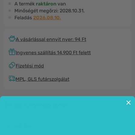
A termék
raktáron
van
Minőségét megőrzi:
2028.10.31.
Feladás
2026.08.10.
A vásárlással ennyit nyer: 94 Ft
Ingyenes szállítás 14.900 Ft felett
Fizetési mód
MPL, GLS futárszolgálat
Termékinformáció
Általános