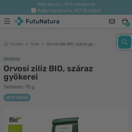
Heti akció | -15% mindenre
Adja hozzá a/az
HET15
kódot
0
Főoldal
Teák
Orvosi ziliz BIO, száraz gyökerei
Herbana
Orvosi ziliz BIO, száraz
gyökerei
Tartalom: 70 g
HETI AKCIÓ