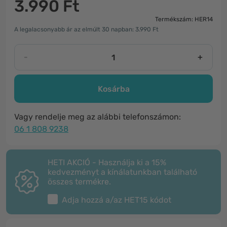
3.990 Ft
Termékszám: HER14
A legalacsonyabb ár az elmúlt 30 napban: 3.990 Ft
-
+
Kosárba
Vagy rendelje meg az alábbi telefonszámon:
06 1 808 9238
HETI AKCIÓ - Használja ki a 15%
kedvezményt a kínálatunkban található
összes termékre.
Adja hozzá a/az
HET15
kódot