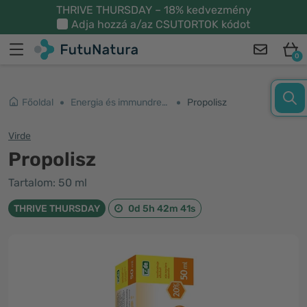
THRIVE THURSDAY – 18% kedvezmény
Adja hozzá a/az
CSUTORTOK
kódot
0
Főoldal
Energia és immundrendszer
Propolisz
Virde
Propolisz
Tartalom: 50 ml
THRIVE THURSDAY
0d 5h 42m 41s