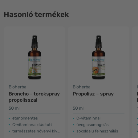
Hasonló termékek
Bioherba
Bioherba
Broncho - torokspray
Propolisz – spray
propolisszal
50 ml
50 ml
etanolmentes
C-vitaminnal
C-vitaminnal dúsított
üveg csomagolás
természetes növényi kivonatokkal
sokoldalú felhasználás