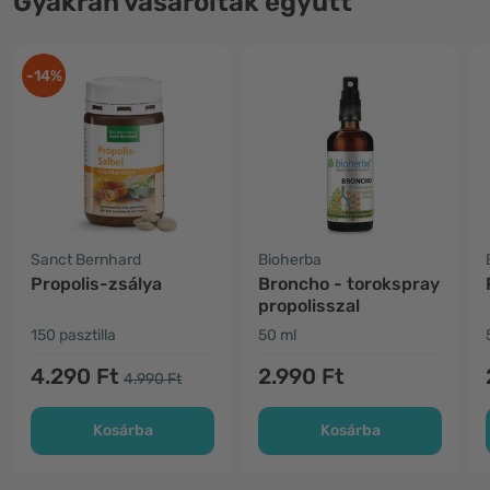
Gyakran vásároltak együtt
-14%
Sanct Bernhard
Bioherba
Propolis-zsálya
Broncho - torokspray
propolisszal
150 pasztilla
50 ml
4.290 Ft
2.990 Ft
4.990 Ft
Kosárba
Kosárba