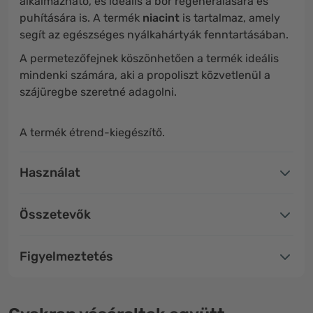
alkalmazható, és ideális a bőr regenerálására és
puhítására is. A termék
niacint
is tartalmaz, amely
segít az egészséges nyálkahártyák fenntartásában.
A permetezőfejnek köszönhetően a termék ideális
mindenki számára, aki a propoliszt közvetlenül a
szájüregbe szeretné adagolni.
A termék étrend-kiegészítő.
Használat
Összetevők
Figyelmeztetés