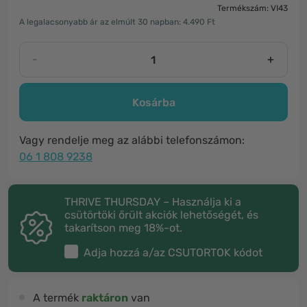
Termékszám: VI43
A legalacsonyabb ár az elmúlt 30 napban: 4.490 Ft
-
+
Kosárba
Vagy rendelje meg az alábbi telefonszámon:
06 1 808 9238
THRIVE THURSDAY – Használja ki a
csütörtöki őrült akciók lehetőségét, és
takarítson meg 18%-ot.
Adja hozzá a/az
CSUTORTOK
kódot
A termék
raktáron
van