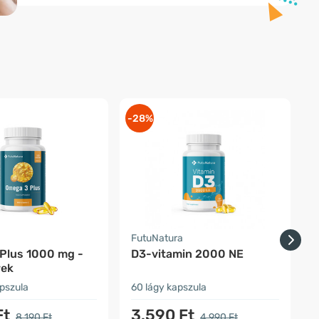
-28%
-
a
FutuNatura
F
Plus 1000 mg -
D3-vitamin 2000 NE
P
rek
S
apszula
60 lágy kapszula
6
Ft
3.590 Ft
8.190 Ft
4.990 Ft