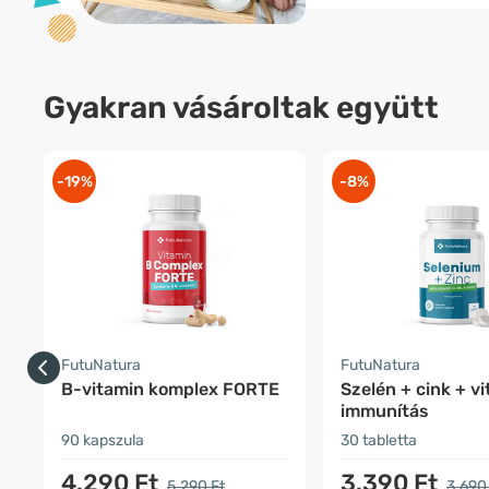
Gyakran vásároltak együtt
-19%
-8%
FutuNatura
FutuNatura
B-vitamin komplex FORTE
Szelén + cink + v
immunítás
90 kapszula
30 tabletta
4.290 Ft
3.390 Ft
5.290 Ft
3.690