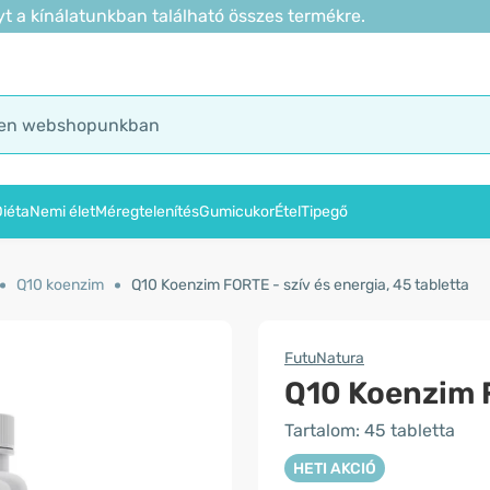
t a kínálatunkban található összes termékre.
iéta
Nemi élet
Méregtelenítés
Gumicukor
Étel
Tipegő
Q10 koenzim
Q10 Koenzim FORTE - szív és energia, 45 tabletta
FutuNatura
Q10 Koenzim F
Tartalom: 45 tabletta
HETI AKCIÓ