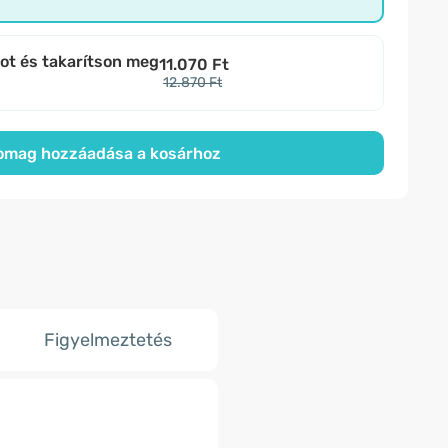
bot és takarítson meg
11.070 Ft
12.870 Ft
omag hozzáadása a kosárhoz
Figyelmeztetés