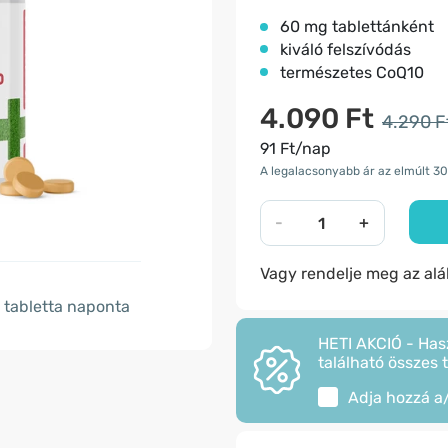
60 mg tablettánként
kiváló felszívódás
természetes CoQ10
4.090 Ft
4.290 F
91 Ft/nap
A legalacsonyabb ár az elmúlt 30
-
+
Vagy rendelje meg az al
tabletta naponta
HETI AKCIÓ - Has
található összes 
Adja hozzá a