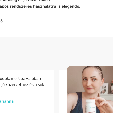
apos rendszeres használatra is elegendő
.
ő.
edek, mert ez valóban
 jó közérzethez és a sok
arianna