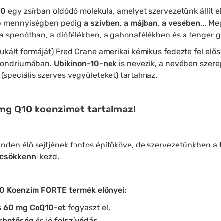
10
egy zsírban oldódó molekula, amelyet szervezetünk állít e
bb mennyiségben pedig
a
szívben
,
a
májban
,
a vesében
... M
a spenótban, a diófélékben, a gabonafélékben és a tenger 
ukált formáját) Fred Crane amerikai kémikus fedezte fel elő
kondriumában.
Ubikinon-10-nek
is nevezik, a nevében szerep
(speciális szerves vegyületeket) tartalmaz.
mg Q10 koenzimet tartalmaz!
inden élő sejtjének fontos építőköve, de szervezetünkben a
csökkenni
kezd.
0 Koenzim FORTE termék előnyei:
s
60 mg CoQ10-et
fogyaszt el,
érhetőség
és jó
felszívódás
,