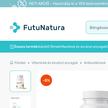
HETI AKCIÓ - Használja ki a 15% kedvezmény
Összes termék
Ajánlott Önnek
Vitaminok és ásványi anyagok
D
Főoldal
Vitaminok és ásványi anyagok
Antioxidánsok
-5%