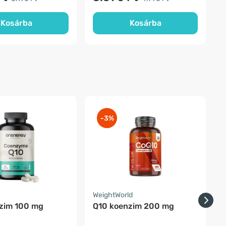
Kosárba
Kosárba
-3%
WeightWorld
F
zim 100 mg
Q10 koenzim 200 mg
Q