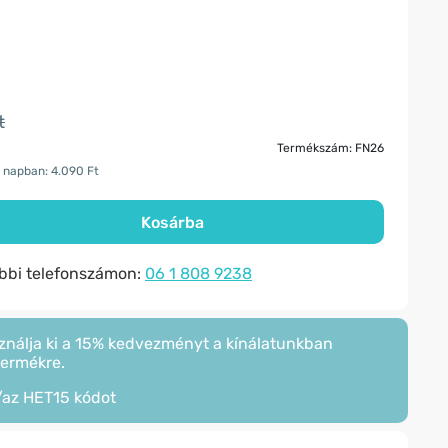
t
Termékszám: FN26
 napban: 4.090 Ft
Kosárba
ábbi telefonszámon:
06 1 808 9238
ználja ki a 15% kedvezményt a kínálatunkban
termékre.
/az
HET15
kódot