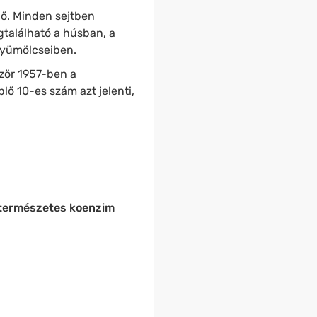
lő. Minden sejtben
egtalálható a húsban, a
gyümölcseiben.
ször 1957-ben a
lő 10-es szám azt jelenti,
természetes koenzim