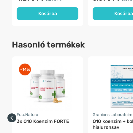
Kosárba
Kosárba
Hasonló termékek
-14%
FutuNatura
Granions Laboratoire
3x Q10 Koenzim FORTE
Q10 koenzim + ko
hialuronsav