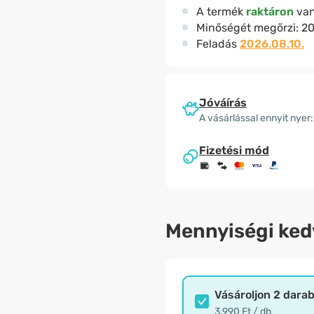
A termék
raktáron
va
Minőségét megőrzi:
20
Feladás
2026.08.10.
Jóváírás
A vásárlással ennyit nyer:
Fizetési mód
Mennyiségi ke
Vásároljon 2 dara
3.990 Ft / db