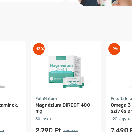
-13%
-9%
FutuNatura
FutuNatur
itaminok,
Magnézium DIRECT 400
Omega 3 
mg
szív és e
30 tasak
120 lágy k
2.790 Ft
7.490 
 Ft
3.190 Ft