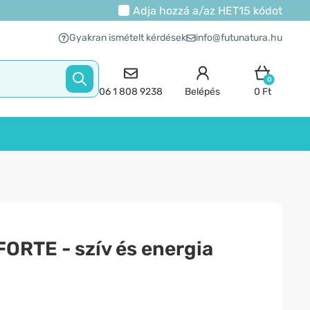
Adja hozzá a/az
HET15
kódot
Gyakran ismételt kérdések
info@futunatura.hu
0
06 1 808 9238
Belépés
0 Ft
ORTE - szív és energia