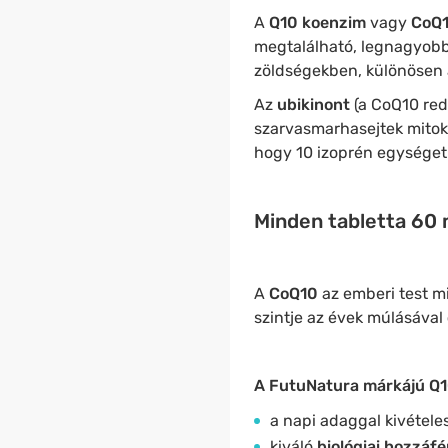
A
Q10 koenzim
vagy
CoQ
megtalálható, legnagyo
zöldségekben, különösen 
Az
ubikinont
(a CoQ10 red
szarvasmarhasejtek mito
hogy 10 izoprén egységet 
Minden tabletta 60 
A
CoQ10
az emberi test m
szintje az évek múlásával
A FutuNatura márkájú Q1
a napi adaggal kivétele
kiváló
biológiai hozzáf