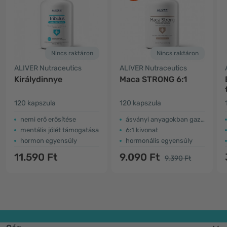
Nincs raktáron
Nincs raktáron
ALIVER Nutraceutics
ALIVER Nutraceutics
Királydinnye
Maca STRONG 6:1
120 kapszula
120 kapszula
nemi erő erősítése
ásványi anyagokban gazdag
mentális jólét támogatása
6:1 kivonat
hormon egyensúly
hormonális egyensúly
11.590 Ft
9.090 Ft
9.390 Ft