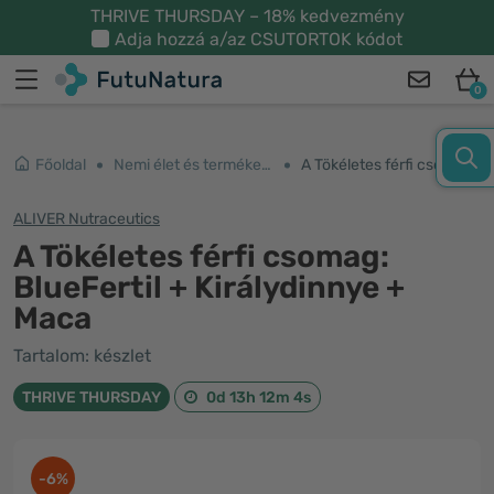
THRIVE THURSDAY – 18% kedvezmény
Adja hozzá a/az
CSUTORTOK
kódot
0
Főoldal
Nemi élet és termékenység
A Tökéletes férfi csomag: BlueFertil + Királydinnye + Maca
ALIVER Nutraceutics
A Tökéletes férfi csomag:
BlueFertil + Királydinnye +
Maca
Tartalom: készlet
THRIVE THURSDAY
0d 13h 12m 3s
-6%