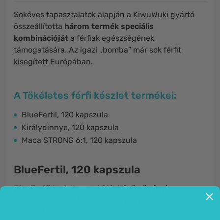
Sokéves tapasztalatok alapján a KiwuWuki gyártó
összeállította
három termék speciális
kombinációját
a férfiak egészségének
támogatására. Az igazi „bomba” már sok férfit
kisegített Európában.
A Tökéletes férfi készlet termékei:
BlueFertil, 120 kapszula
Királydinnye, 120 kapszula
Maca STRONG 6:1, 120 kapszula
BlueFertil, 120 kapszula
BlueFertil
tartalmazza különböző
növényi
kivonatok, vitaminok, ásványi anyagok,
antioxidánsok és aminosavak
komplexét
a férfiak