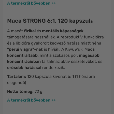
A termékről bővebben >>
Maca STRONG 6:1, 120 kapszul
a
A macát
fizikai
és
mentális
képességek
támogatására használják. A reproduktív funkciókra
és a libidóra gyakorolt ​​kedvező hatása miatt néha
"perui viagra"
-nak is hívják. A KiwuWuki Maca
koncentráltabb
, mint a szokásos por,
magasabb
koncentrációban
tartalmaz aktív összetevőket, és
erősebb hatással
rendelkezik.
Tartalom:
120 kapszula kivonat 6: 1 (1 hónapra
elegendő)
Nettó tömeg:
72 g
A termékről bővebben >>