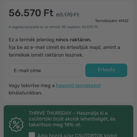
56.570 Ft
60.170 Ft
Termékszám: KM22
A legalacsonyabb ár az elmúlt 30 napban: 56.570 Ft
Ez a termék jelenleg
nincs raktáron.
Írja be az e-mail címét és értesítjük majd, amint a
termékek ismét raktáron lesznek.
Értesíts
Vagy tekintse meg a
hasonló termékeket
kínálatunkban.
THRIVE THURSDAY – Használja ki a
csütörtöki őrült akciók lehetőségét, és
takarítson meg 18%-ot.
Adja hozzá a/az
CSUTORTOK
kódot