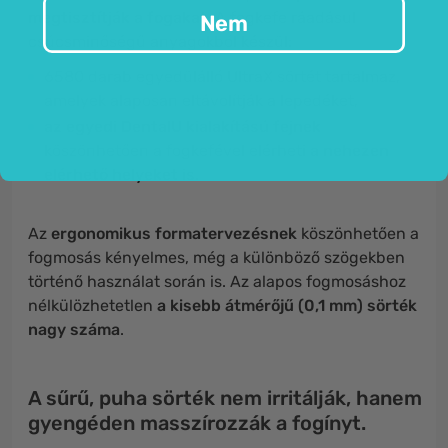
megtisztítják a fogakat
. A fogkefe ráadásul
Nem
csúcsminőségű anyagokból készül:
6580 darab egyedülálló UltraX sörtét tartalmaz,
amelyek alaposan eltávolítják a lepedéket,
az egyedi DentalU kialakítású fejnek
köszönhetően a fogkefével elérheti
a nehezen
elérhető helyeket is.
Az
ergonomikus formatervezésnek
köszönhetően a
fogmosás kényelmes, még a különböző szögekben
történő használat során is. Az alapos fogmosáshoz
nélkülözhetetlen
a kisebb átmérőjű (0,1 mm) sörték
nagy száma
.
A sűrű, puha sörték nem irritálják, hanem
gyengéden masszírozzák a fogínyt.