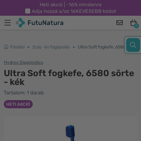
Heti akció | -16% mindenre
Adja hozzá a/az
16KEVESEBB
kódot
0
Főoldal
Száj- és fogápolás
Ultra Soft fogkefe, 6580 sörte - kék
Hydrex Diagnostics
Ultra Soft fogkefe, 6580 sörte
- kék
Tartalom: 1 darab
HETI AKCIÓ