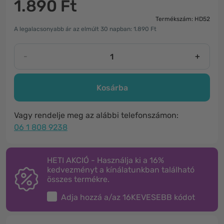
1.890 Ft
Termékszám: HD52
A legalacsonyabb ár az elmúlt 30 napban: 1.890 Ft
-
+
Kosárba
Vagy rendelje meg az alábbi telefonszámon:
06 1 808 9238
HETI AKCIÓ - Használja ki a 16%
kedvezményt a kínálatunkban található
összes termékre.
Adja hozzá a/az
16KEVESEBB
kódot