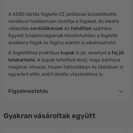
A 6580 sörtés fogkefe CE jelöléssel büszkélkedik,
rendkívül hatékonyan tisztítja a fogakat, és ideális
választás
serdülőkorúak
és
felnőttek
számára.
Egyedi tulajdonságainak köszönhetően a fogkefe
érzékeny fogak és fogíny esetén is alkalmazható.
A fogkeféhez praktikus
kupak
is jár, amellyel
a fej jól
letakarható
. A kupak lehetővé teszi, hogy bárhova
magával vihesse, hiszen hátizsákban és táskában is
egyaránt elfér, ezért ideális utazásokhoz is.
Figyelmeztetés
Gyakran vásároltak együtt