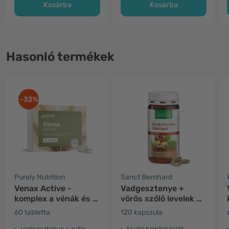
Kosárba
Kosárba
Hasonló termékek
-32%
Purely Nutrition
Sanct Bernhard
Venax Active -
Vadgesztenye +
komplex a vénák és a
vörös szőlő levelek +
vérkeringés számára
hajdina
60 tabletta
120 kapszula
vadgesztenye + rutin
kiváló kombinációk