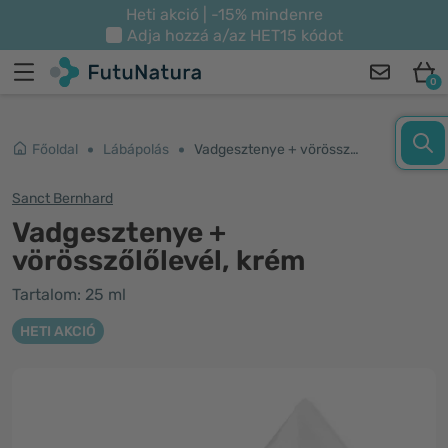
Heti akció | -15% mindenre
Adja hozzá a/az
HET15
kódot
0
Főoldal
Lábápolás
Vadgesztenye + vörösszőlőlevél, krém
Sanct Bernhard
Vadgesztenye +
vörösszőlőlevél, krém
Tartalom: 25 ml
HETI AKCIÓ