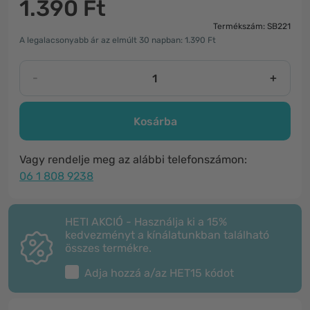
1.390 Ft
Termékszám: SB221
A legalacsonyabb ár az elmúlt 30 napban: 1.390 Ft
-
+
Kosárba
Vagy rendelje meg az alábbi telefonszámon:
06 1 808 9238
HETI AKCIÓ - Használja ki a 15%
kedvezményt a kínálatunkban található
összes termékre.
Adja hozzá a/az
HET15
kódot