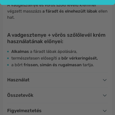
A vadgesztenye és vörös szőlő levelű krémmel
végzett masszázs
a fáradt és elnehezült lábak
ellen
hat.
A vadgesztenye + vörös szőlőlevél krém
használatának előnyei:
Alkalmas
a fáradt lábak ápolására,
természetesen elősegíti a
bőr vérkeringését,
a bőrt
frissen, simán és rugalmasan
tartja.
Használat
Összetevők
Figyelmeztetés