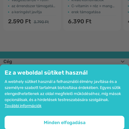
az érrendszer támogatására
C-vitamin + réz + mangán
a keringést javítja
erek támogatása
2.590 Ft
6.390 Ft
3.790 Ft
Cég
Információk
Ez a weboldal sütiket használ
Csatlakozzon hozzánk
Segítség és megrendelések
A webhely sütiket használ a felhasználói élmény javítása és a
személyre szabott tartalmak biztosítása érdekében. Egyes sütik
elengedhetetlenek az oldal megfelelő működéséhez, míg mások
opcionálisak, és a hirdetések testreszabására szolgálnak.
Bankkártyás fizetési lehetőség. A személyes adatok garantált védelme
További információk
SSL titkosítással.
Copyright © 2012 - 2026   |   Be Healthy Group d.o.o.
Az oldal térképe
Cookie-k használata
Cookie-k beállítása
Minden elfogadása