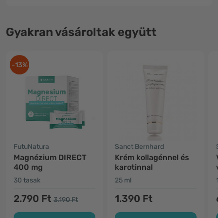
Gyakran vásároltak együtt
-13%
FutuNatura
Sanct Bernhard
Magnézium DIRECT
Krém kollagénnel és
400 mg
karotinnal
30 tasak
25 ml
2.790 Ft
1.390 Ft
3.190 Ft